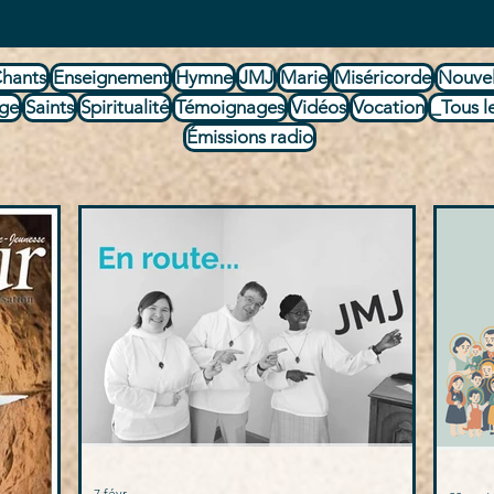
hants
Enseignement
Hymne
JMJ
Marie
Miséricorde
Nouvel
age
Saints
Spiritualité
Témoignages
Vidéos
Vocation
_Tous le
Émissions radio
7 févr.