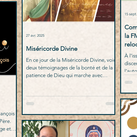
15 sept
Com
la F
27 avr. 2025
relo
Miséricorde Divine
À l’i
En ce jour de la Miséricorde Divine, voici
disc
deux témoignages de la bonté et de la
l’aut
patience de Dieu qui marche avec
Jeune
chacun de nous, sans nous juger. Ce qu'il
démé
veut c'est que nous soyons libres et
heureux, en lui.
rançois
 Père.
ge et
en nous