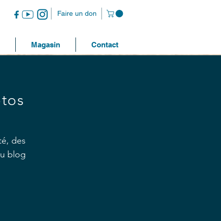
Faire un don
Magasin
Contact
otos
té, des
au blog