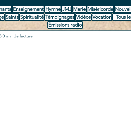
hants
Enseignement
Hymne
JMJ
Marie
Miséricorde
Nouvel
ge
Saints
Spiritualité
Témoignages
Vidéos
Vocation
_Tous le
Émissions radio
3
0 min de lecture