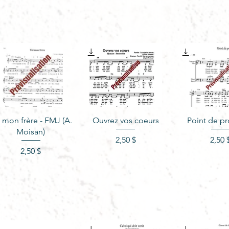
Aperçu rapide
Aperçu rapide
Aperçu r
i mon frère - FMJ (A.
Ouvrez vos coeurs
Point de p
Moisan)
Prix
Pr
2,50 $
2,50 
Prix
2,50 $