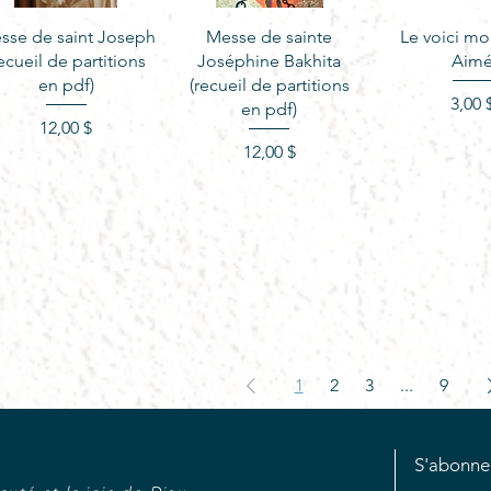
Aperçu rapide
Aperçu rapide
Aperçu r
sse de saint Joseph
Messe de sainte
Le voici mo
recueil de partitions
Joséphine Bakhita
Aim
en pdf)
(recueil de partitions
Pr
3,00 
en pdf)
Prix
12,00 $
Prix
12,00 $
1
2
3
...
9
S'abonne