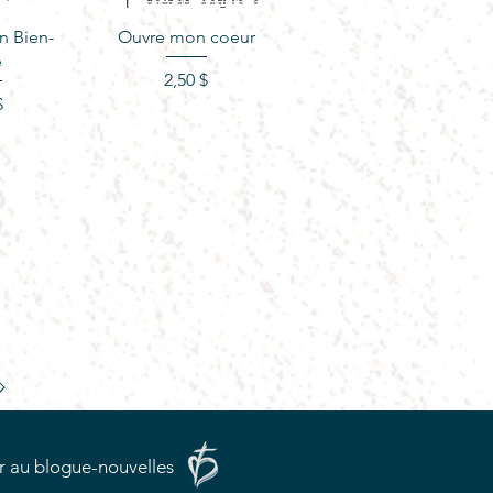
apide
Aperçu rapide
n Bien-
Ouvre mon coeur
é
Prix
2,50 $
ix
$
r au blogue-nouvelles