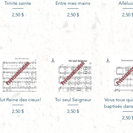
Aperçu rapide
Aperçu rapide
Aperçu r
Trinité sainte
Entre mes mains
Allélui
Prix
Prix
Pr
2,50 $
2,50 $
2,50 
Aperçu rapide
Aperçu rapide
Aperçu r
lut Reine des cieux!
Toi seul Seigneur
Vous tous qui
baptisés dans
Prix
Prix
2,50 $
2,50 $
Pr
2,50 