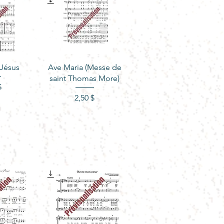
apide
Aperçu rapide
Jésus
Ave Maria (Messe de
saint Thomas More)
ix
$
Prix
2,50 $