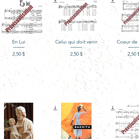
Aperçu rapide
Aperçu rapide
Aperçu r
En Lui
Celui qui doit venir
Coeur de 
Prix
Prix
Pr
2,50 $
2,50 $
2,50 