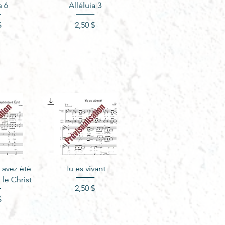
apide
Aperçu rapide
a 6
Alléluia 3
ix
Prix
$
2,50 $
apide
Aperçu rapide
 avez été
Tu es vivant
 le Christ
Prix
2,50 $
ix
$