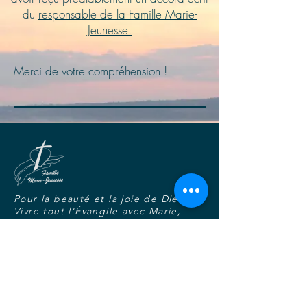
du
responsable de la Famille Marie-
Jeunesse.
Merci de votre compréhension !
Pour la beauté et la joie de Dieu,
Vivre tout l'Évangile avec Marie,
Dans l'unité, la fraternité et la
charité joyeuse.
S'abonner au blogue-nouvelles