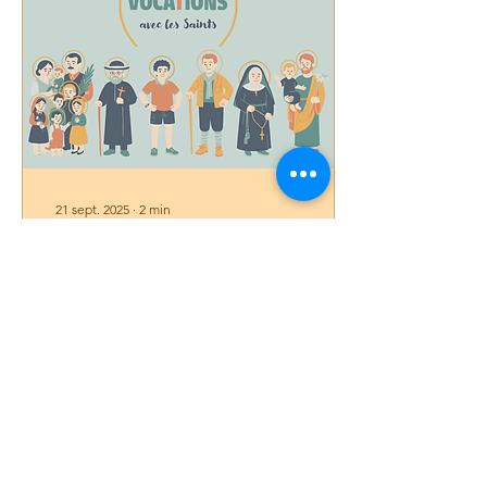
21 sept. 2025
∙
2
min
"Halte Vocations" avec les Saints
À la Toussaint 2025, une
journée vocationnelle est
organisée pour les jeunes
du diocèse de Sherbrooke
et d'ailleurs. Merci de nous
aider à partager
l'information.
155
0
2