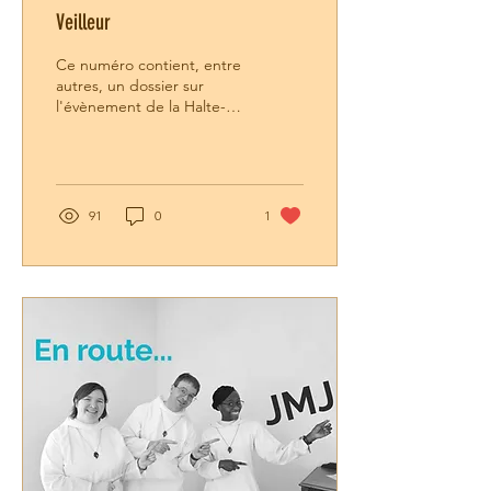
Veilleur
Ce numéro contient, entre
autres, un dossier sur
l'évènement de la Halte-
Vocation, un retour sur le
vécu de l'année jubilaire et
différentes nouvelles.
91
0
1