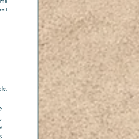
me 
st 
le. 
 
 
 
 