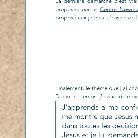
La dernière démarche c'est vra
proposés par le 
Centre Newma
proposé aux jeunes. J'essaie de le
Finalement, le thème que j'ai cho
Durant ce temps, j'essaie de moin
J’apprends à me confie
me montre que Jésus n
dans toutes les décisio
Jésus et je lui deman