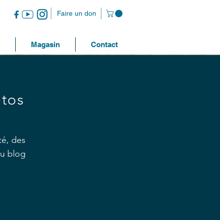
Faire un don
Magasin
Contact
otos
té, des
au blog