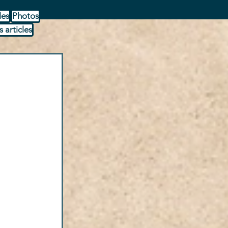
les
Photos
s articles