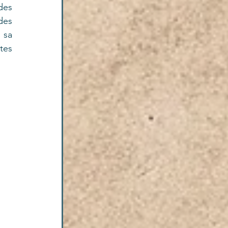
es 
es 
 sa 
tes 