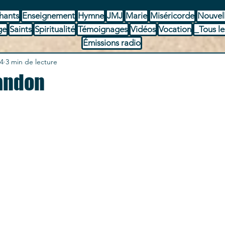
hants
Enseignement
Hymne
JMJ
Marie
Miséricorde
Nouvel
ge
Saints
Spiritualité
Témoignages
Vidéos
Vocation
_Tous le
Émissions radio
24
3 min de lecture
andon