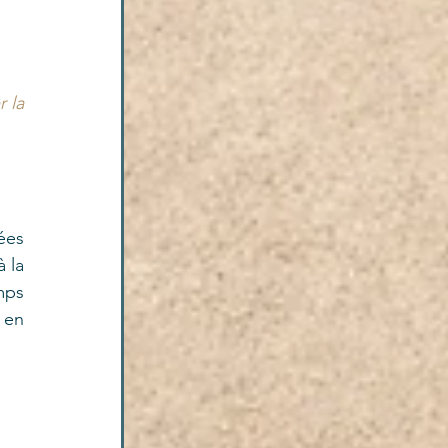
la 
es 
la 
mps 
en 