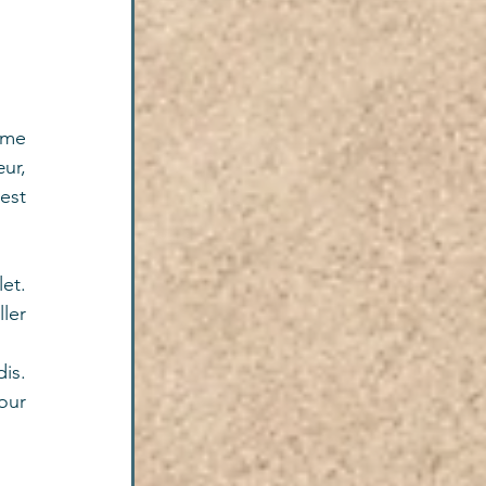
me 
r, 
st 
t. 
er 
s. 
ur 