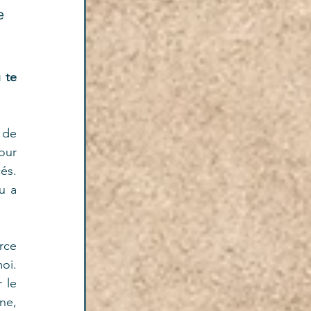
 
te 
de 
ur 
s. 
 a 
rce 
i. 
le 
e, 