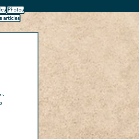
les
Photos
s articles
rs 
s 