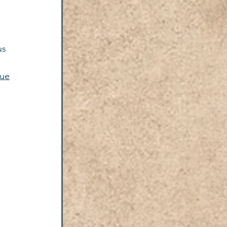
us 
 
gue