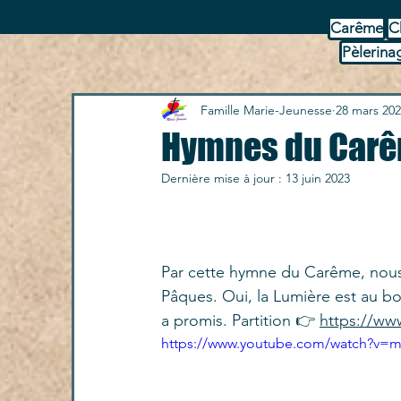
Carême
C
Pèlerina
Famille Marie-Jeunesse
28 mars 20
Hymnes du Car
Dernière mise à jour :
13 juin 2023
Par cette hymne du Carême, nous
Pâques. Oui, la Lumière est au b
a promis. Partition 👉 
https://ww
https://www.youtube.com/watch?v