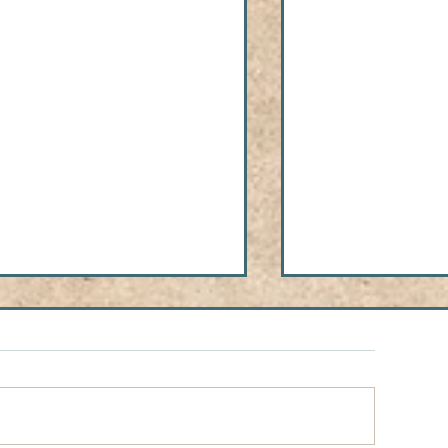
Inyange za Mariya
ants + Instagram