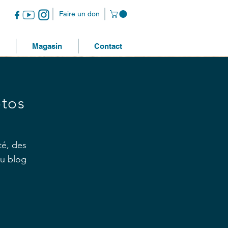
Faire un don
Magasin
Contact
otos
té, des
au blog