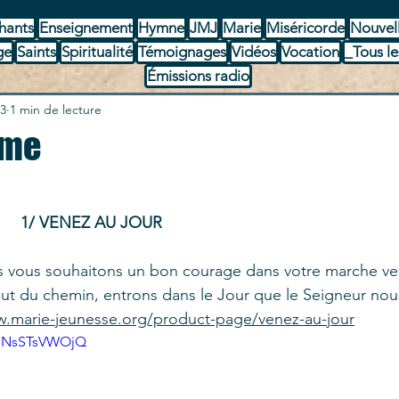
hants
Enseignement
Hymne
JMJ
Marie
Miséricorde
Nouvel
ge
Saints
Spiritualité
Témoignages
Vidéos
Vocation
_Tous le
Émissions radio
23
1 min de lecture
ême
1/ VENEZ AU JOUR
 vous souhaitons un bon courage dans votre marche ve
out du chemin, entrons dans le Jour que le Seigneur nou
w.marie-jeunesse.org/product-page/venez-au-jour
=mNsSTsVWOjQ