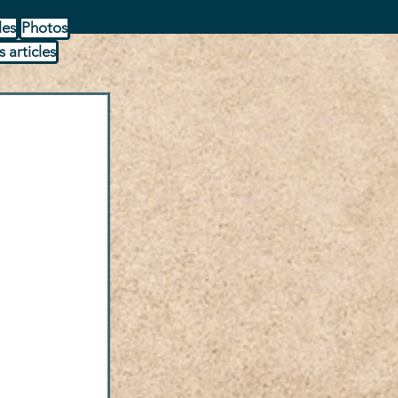
les
Photos
s articles