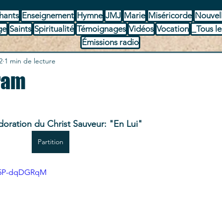
hants
Enseignement
Hymne
JMJ
Marie
Miséricorde
Nouvel
ge
Saints
Spiritualité
Témoignages
Vidéos
Vocation
_Tous le
Émissions radio
2
1 min de lecture
ram
oration du Christ Sauveur: "En Lui"
Partition
=_5P-dqDGRqM