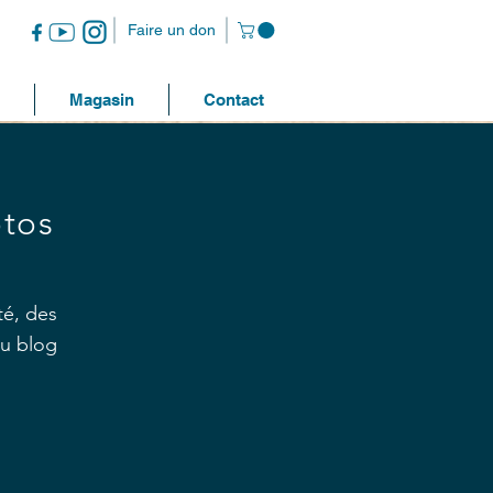
Faire un don
Magasin
Contact
otos
té, des
au blog