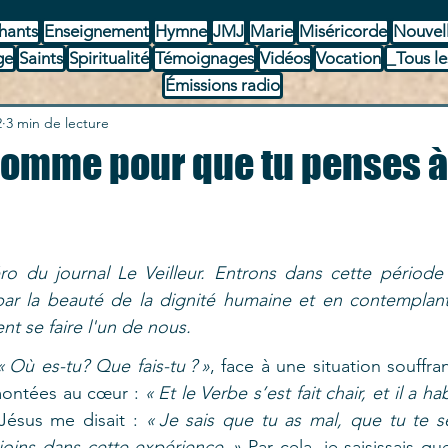
hants
Enseignement
Hymne
JMJ
Marie
Miséricorde
Nouvel
ge
Saints
Spiritualité
Témoignages
Vidéos
Vocation
_Tous le
Émissions radio
2
3 min de lecture
'homme pour que tu penses à
éro du journal Le Veilleur. Entrons dans cette période 
 par la beauté de la dignité humaine et en contemplant 
nt se faire l'un de nous.
« Où es-tu? Que fais-tu ? »
, face à une situation souffran
ontées au cœur : 
« Et le Verbe s’est fait chair, et il a habi
Jésus me disait : 
« Je sais que tu as mal, que tu te se
ejoins dans cette expérience. » 
Par cela, je saisissais que