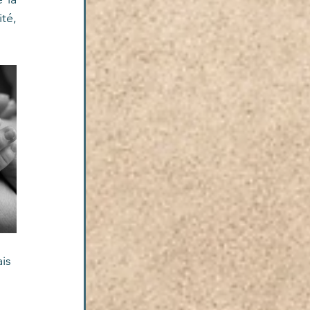
é, 
is 