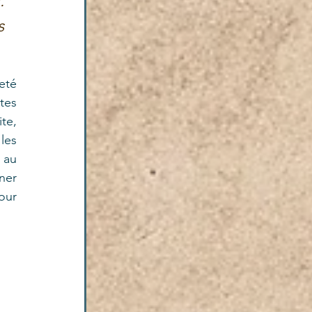
 
 
eté 
es 
e, 
es 
 au 
ner 
ur 