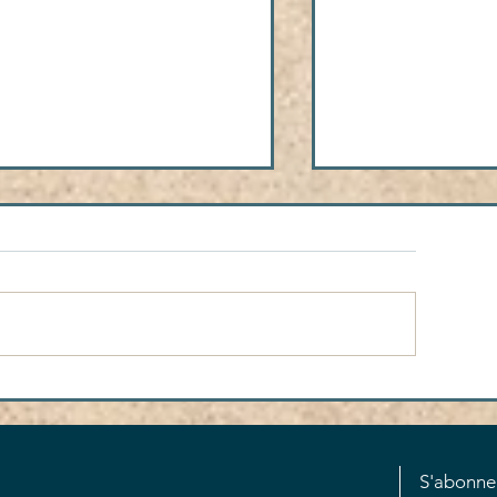
J SÉOUL 2027
"Halte Vocations" 
Saints
S'abonne