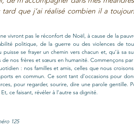
i, de m’accompagner dans mes méandres.
ard que j’ai réalisé combien il a toujours
ne vivront pas le réconfort de Noël, à cause de la pauvr
abilité politique, de la guerre ou des violences de tout
puisse se frayer un chemin vers chacun et, qu’à sa suit
 de nos frères et sœurs en humanité. Commençons par l
otidien : nos familles et amis, celles que nous croisons
 transports en commun. Ce sont tant d’occasions pour don
es, pour regarder, sourire, dire une parole gentille. Po
ce faisant, révéler à l’autre sa dignité. 
méro 125