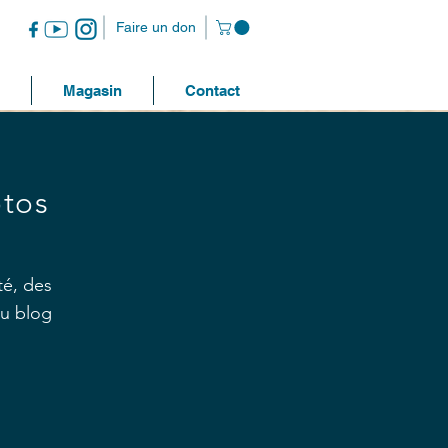
Faire un don
Magasin
Contact
otos
té, des
au blog