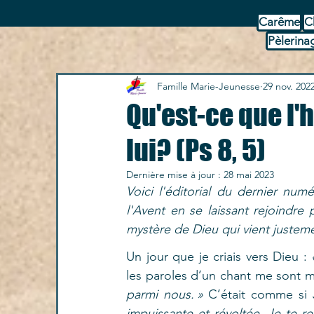
Carême
C
Pèlerina
Famille Marie-Jeunesse
29 nov. 202
Qu'est-ce que l
lui? (Ps 8, 5)
Dernière mise à jour :
28 mai 2023
Voici l'éditorial du dernier num
l'Avent en se laissant rejoindre
mystère de Dieu qui vient justeme
Un jour que je criais vers Dieu : 
les paroles d’un chant me sont m
parmi nous. » 
C’était comme si 
impuissante et révoltée. Je te r