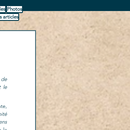
les
Photos
s articles
de 
le 
te, 
té 
ns 
 la 