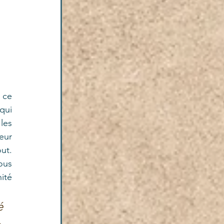
ce 
qui 
les 
eur 
t. 
ous 
té 
 