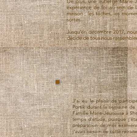
De plus, une auberge Marie-Je
expérience de foi au sein de 
maison : les tâches, les moment
sortes.
Jusqu'en décembre 2017, nous 
décidé de tous nous rassemble
J'ai eu le plaisir de partici
Portik durant la semaine de 
Famille Marie-Jeunesse à Sher
temps d'étude, puisque j'éta
préparation de mes examens.
j'avais besoin de cette retrait