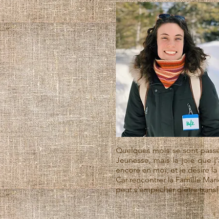
Quelques mois se sont passés
Jeunesse, mais la joie que j'
encore en moi, et je désire l
Car rencontrer la Famille Mar
peut s'empêcher d'être trans