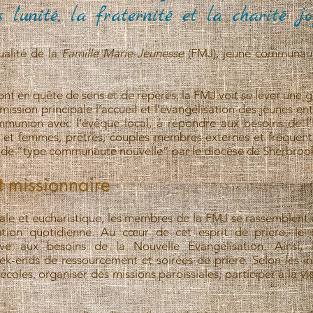
 l’unité, la fraternité et la charité jo
ualité de la
Famille Marie-Jeunesse
(FMJ), jeune communau
nt en quête de sens et de repères, la FMJ voit se lever une 
ission principale l’accueil et l’évangélisation des jeunes e
mmunion avec l’évêque local, à répondre aux besoins de l’É
t femmes, prêtres, couples membres externes et fréquenta
s de “type communauté nouvelle” par le diocèse de Sherbroo
t missionnaire
iale et eucharistique, les membres de la FMJ se rassemblent 
ration quotidienne. Au cœur de cet esprit de prière, le
ve aux besoins de la Nouvelle Évangélisation. Ainsi,
-ends de ressourcement et soirées de prière. Selon les inv
coles, organiser des missions paroissiales, participer à la v