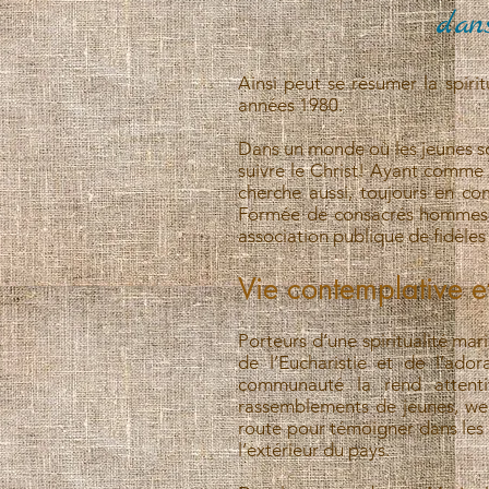
dans
Ainsi peut se résumer la spirit
années 1980.
Dans un monde où les jeunes so
suivre le Christ! Ayant comme m
cherche aussi, toujours en co
Formée de consacrés hommes e
association publique de fidèle
Vie contemplative e
Porteurs d’une spiritualité mar
de l’Eucharistie et de l’ado
communauté la rend attenti
rassemblements de jeunes, week
route pour témoigner dans les é
l’extérieur du pays.