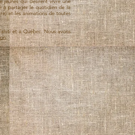
e jeunes qui désirent vivre une
é à partager le quotidien de la
tre) et les animations de toutes
 Tahiti et à Québec. Nous avons
ion
.