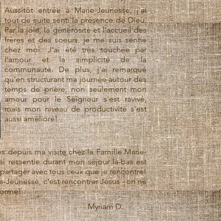
Aussitôt entrée à Marie-Jeunesse, j'ai
tout de suite senti la présence de Dieu.
Par la joie, la générosité et l'accueil des
frères et des soeurs, je me suis sentie
chez moi. J'ai été très touchée par
l'amour et la simplicité de la
communauté. De plus, j'ai remarqué
qu'en structurant ma journée autour des
temps de prière, non seulement mon
amour pour le Seigneur s'est ravivé,
mais mon niveau de productivité s'est
aussi amélioré!
 depuis ma visite chez la Famille Marie-
ai ressentie durant mon séjour là-bas est
a partager avec tous ceux que je rencontre!
ie-Jeunesse, c'est rencontrer Jésus - on ne
formé!
Myriam D.