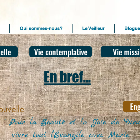
Qui sommes-nous?
Le Veilleur
Blogue
elle
Vie contemplative
Vie miss
En bref...
Eng
uvelle
" Pour la Beauté et la Joie de Dieu
vivre tout l’Évangile avec Marie