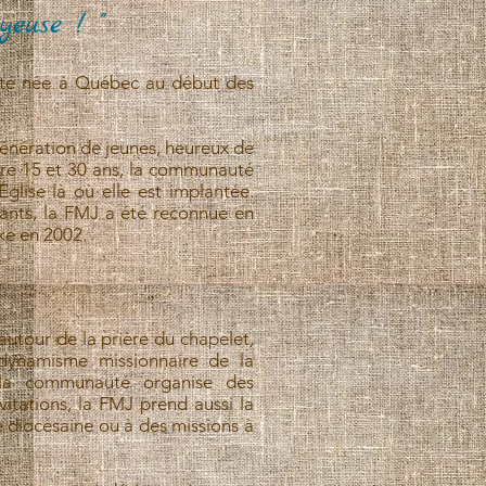
yeuse ! "
té née à Québec au début des
génération de jeunes, heureux de
ntre 15 et 30 ans, la communauté
glise là où elle est implantée.
nts, la FMJ a été reconnue en
ke en 2002.
autour de la prière du chapelet,
 dynamisme missionnaire de la
 la communauté organise des
itations, la FMJ prend aussi la
ie diocésaine ou à des missions à