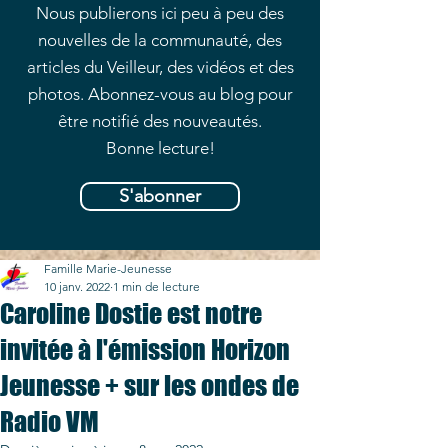
Nous publierons ici peu à peu des
nouvelles de la communauté, des
articles du Veilleur, des vidéos et des
photos. Abonnez-vous au blog pour
être notifié des nouveautés.
Bonne lecture!
S'abonner
Famille Marie-Jeunesse
10 janv. 2022
1 min de lecture
Caroline Dostie est notre
invitée à l'émission Horizon
Jeunesse + sur les ondes de
Radio VM