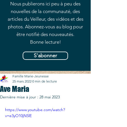
Nous publierons ici peu à peu des
nouvelles de la communauté, des
articles du Veilleur, des vidéos et des
photos. Abonnez-vous au blog pour
être notifié des nouveautés.
Bonne lecture!
S'abonner
Famille Marie-Jeunesse
25 mars 2022
0 min de lecture
Ave Maria
Dernière mise à jour :
28 mai 2023
https://www.youtube.com/watch?
v=e3yO10jN5lE