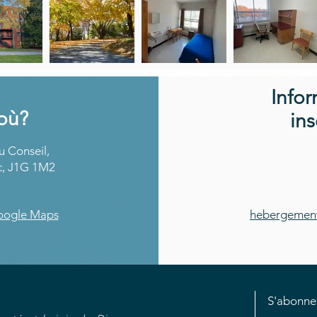
Info
 où?
ins
u Conseil,
c, J1G 1M2
Google Maps
hebergement
S'abonne