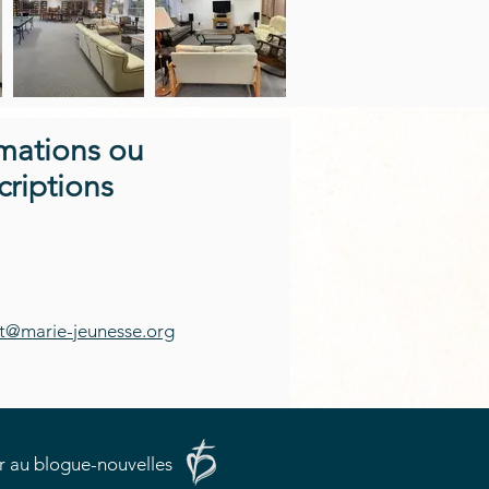
rmations ou
criptions
@marie-jeunesse.org
r au blogue-nouvelles