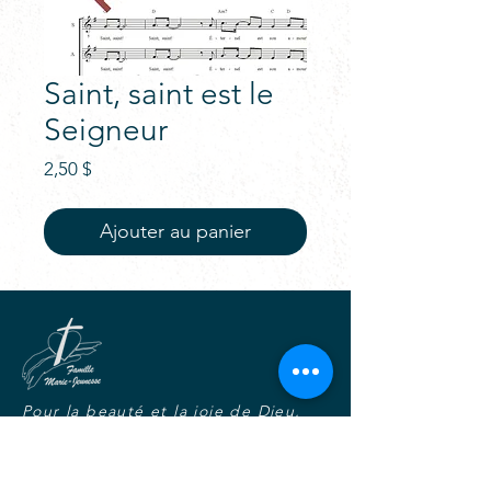
Saint, saint est le
Seigneur
Prix
2,50 $
Ajouter au panier
Pour la beauté et la joie de Dieu,
Vivre tout l'Évangile avec Marie,
Dans l'unité, la fraternité et la
charité joyeuse.