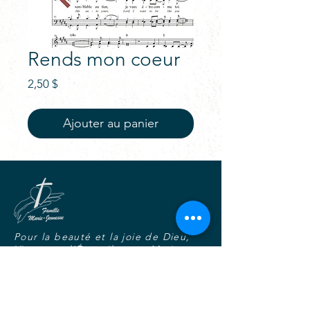
Rends mon coeur
Prix
2,50 $
Ajouter au panier
Pour la beauté et la joie de Dieu,
Vivre tout l'Évangile avec Marie,
Dans l'unité, la fraternité et la
charité joyeuse.
S'abonner au blogue-nouvelles