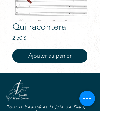
Qui racontera
Prix
2,50 $
Ajouter au panier
Pour la beauté et la joie de Dieu,
Vivre tout l'Évangile avec Marie,
Dans l'unité, la fraternité et la
charité joyeuse.
S'abonner au blogue-nouvelles