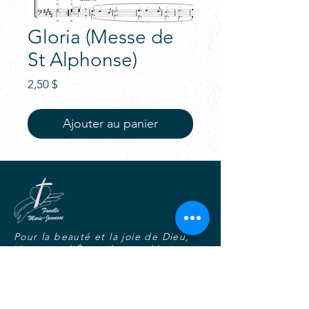
Gloria (Messe de
St Alphonse)
Prix
2,50 $
Ajouter au panier
Pour la beauté et la joie de Dieu,
Vivre tout l'Évangile avec Marie,
Dans l'unité, la fraternité et la
charité joyeuse.
S'abonner au blogue-nouvelles