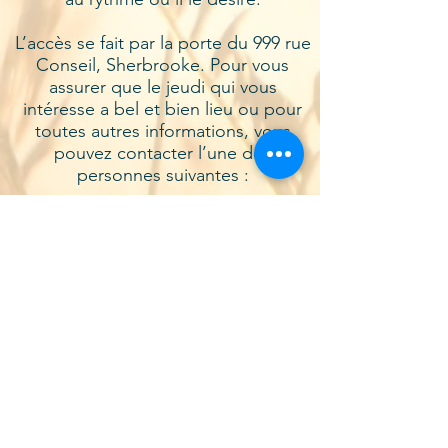
L’accès se fait par la porte du 999 rue
Conseil, Sherbrooke. Pour vous
assurer que le jeudi qui vous
intéresse a bel et bien lieu ou pour
toutes autres informations, vous
pouvez contacter l’une des
personnes suivantes :
Diane Gagnon :
819-348-2692
Linda Hébert :
819-564-5005
Raymonde Thoral :
819-822-2410
Vous pouvez aussi vous inscrire en
fournissant votre adresse courriel à
Raymonde Thoral pour être avisé en
cas d’annulation de l’activité à la
dernière minute pour des motifs de
température ou autre.