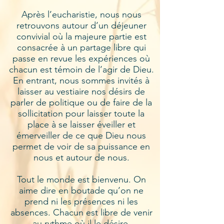
Après l’eucharistie, nous nous
retrouvons autour d’un déjeuner
convivial où la majeure partie est
consacrée à un partage libre qui
passe en revue les expériences où
chacun est témoin de l’agir de Dieu.
En entrant, nous sommes invités à
laisser au vestiaire nos désirs de
parler de politique ou de faire de la
sollicitation pour laisser toute la
place à se laisser éveiller et
émerveiller de ce que Dieu nous
permet de voir de sa puissance en
nous et autour de nous.
Tout le monde est bienvenu. On
aime dire en boutade qu’on ne
prend ni les présences ni les
absences. Chacun est libre de venir
au rythme où il le désire.