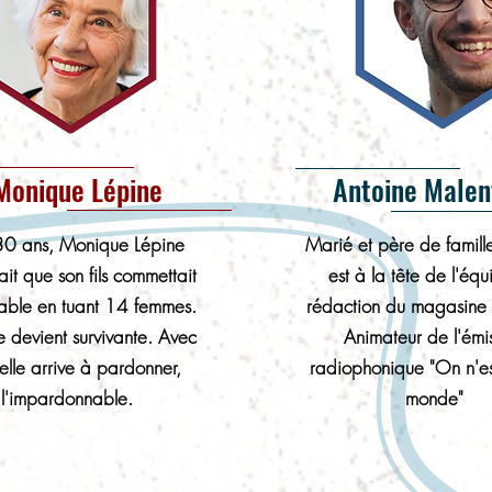
Monique Lépine
Antoine Malen
 30 ans, Monique Lépine
Marié et père de famill
it que son fils commettait
est à la tête de l'éq
rable en tuant 14 femmes.
rédaction du magasine 
 devient survivante. Avec
Animateur de l'émi
 elle arrive à pardonner,
radiophonique "On n'e
l'impardonnable.
monde"