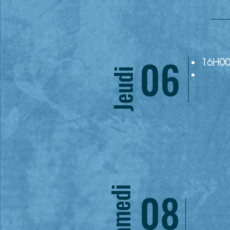
06
16H00
Jeudi
08
Samedi