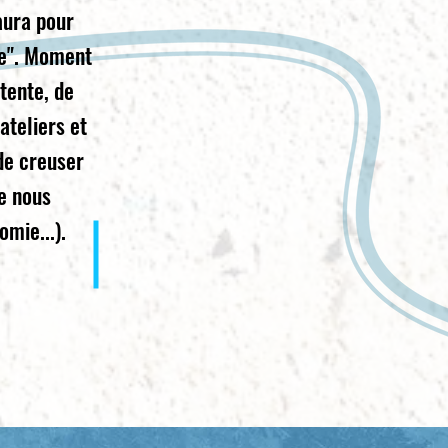
 aura pour
ie". Moment
étente, de
ateliers et
de creuser
e nous
omie...).