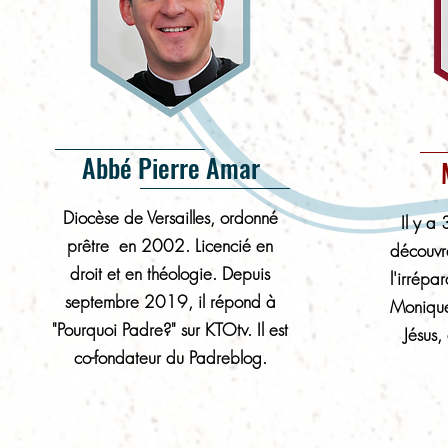
Abbé Pierre Amar
Diocèse de Versailles, ordonné
Il y a
prêtre en 2002. Licencié en
découvra
droit et en théologie. Depuis
l'irrépa
septembre 2019, il répond à
Monique
"Pourquoi Padre?" sur KTOtv. Il est
Jésus,
co-fondateur du Padreblog.