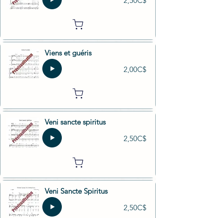
2,50C$
Viens et guéris
2,00C$
Veni sancte spiritus
2,50C$
Veni Sancte Spiritus
2,50C$