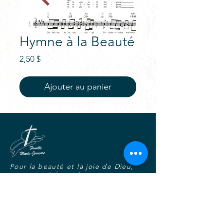
Hymne à la Beauté
Prix
2,50 $
Ajouter au panier
Pour la beauté et la joie de Dieu,
Vivre tout l'Évangile avec Marie,
Dans l'unité, la fraternité et la
charité joyeuse.
S'abonner au blogue-nouvelles