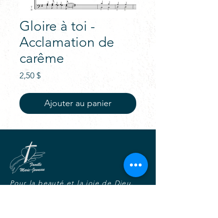
Gloire à toi -
Acclamation de
carême
Prix
2,50 $
Ajouter au panier
Pour la beauté et la joie de Dieu,
Vivre tout l'Évangile avec Marie,
Dans l'unité, la fraternité et la
charité joyeuse.