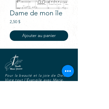
Dame de mon île
Prix
2,50 $
Ajouter au panier
Pour la beauté et la joie de Dieu,
Vivre tout l'Évangile avec Marie,
Dans l'unité, la fraternité et la
charité joyeuse.
S'abonner au blogue-nouvelles