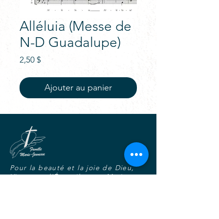
Alléluia (Messe de
N-D Guadalupe)
Prix
2,50 $
Ajouter au panier
Pour la beauté et la joie de Dieu,
Vivre tout l'Évangile avec Marie,
Dans l'unité, la fraternité et la
charité joyeuse.
S'abonner au blogue-nouvelles