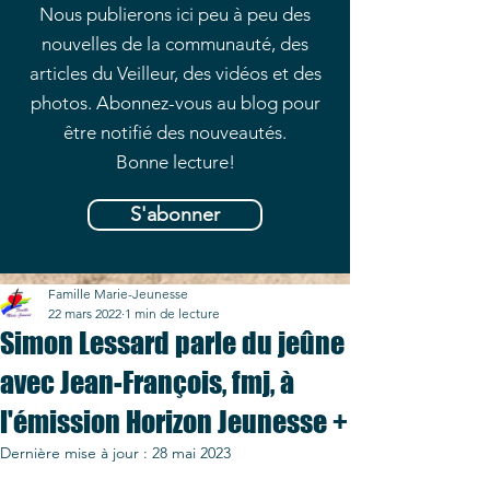
Nous publierons ici peu à peu des
nouvelles de la communauté, des
articles du Veilleur, des vidéos et des
photos. Abonnez-vous au blog pour
être notifié des nouveautés.
Bonne lecture!
S'abonner
Famille Marie-Jeunesse
22 mars 2022
1 min de lecture
Simon Lessard parle du jeûne
avec Jean-François, fmj, à
l'émission Horizon Jeunesse +
Dernière mise à jour :
28 mai 2023