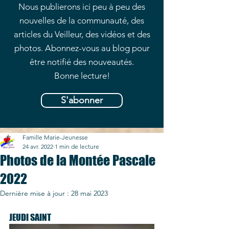
Nous publierons ici peu à peu des
nouvelles de la communauté, des
articles du Veilleur, des vidéos et des
photos. Abonnez-vous au blog pour
être notifié des nouveautés.
Bonne lecture!
S'abonner
Famille Marie-Jeunesse
24 avr. 2022
1 min de lecture
Photos de la Montée Pascale
2022
Dernière mise à jour :
28 mai 2023
JEUDI SAINT