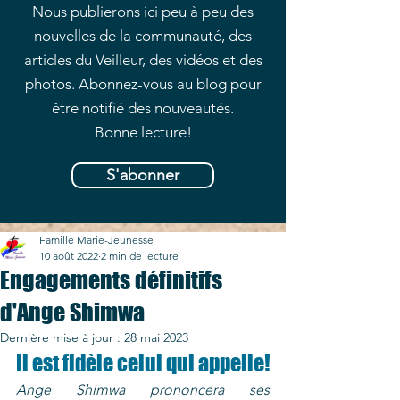
Nous publierons ici peu à peu des
nouvelles de la communauté, des
articles du Veilleur, des vidéos et des
photos. Abonnez-vous au blog pour
être notifié des nouveautés.
Bonne lecture!
S'abonner
Famille Marie-Jeunesse
10 août 2022
2 min de lecture
Engagements définitifs
d'Ange Shimwa
Dernière mise à jour :
28 mai 2023
Il est fidèle celui qui appelle!
Ange Shimwa prononcera ses 