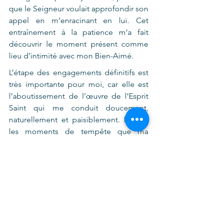
que le Seigneur voulait approfondir son 
appel en m’enracinant en lui. Cet 
entraînement à la patience m’a fait 
découvrir le moment présent comme 
lieu d’intimité avec mon Bien-Aimé.  
L’étape des engagements définitifs est 
très importante pour moi, car elle est 
l’aboutissement de l’œuvre de l’Esprit 
Saint qui me conduit doucement, 
naturellement et paisiblement. Malgré 
les moments de tempête que ma 
communauté a traversés ces dernières 
années, j’ai toujours été habitée par 
une paix profonde et par la certitude 
d’être, avec Marie, là où Jésus 
m’attendait. C’est joyeusement et 
librement que je choisis de livrer toute 
ma vie à Dieu pour le servir en toute 