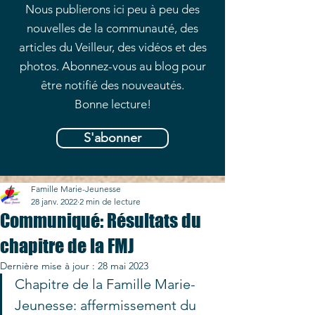
Nous publierons ici peu à peu des
nouvelles de la communauté, des
articles du Veilleur, des vidéos et des
photos. Abonnez-vous au blog pour
être notifié des nouveautés.
Bonne lecture!
S'abonner
Famille Marie-Jeunesse
28 janv. 2022
2 min de lecture
Communiqué: Résultats du
chapitre de la FMJ
Dernière mise à jour :
28 mai 2023
Chapitre de la Famille Marie-
Jeunesse: affermissement du 